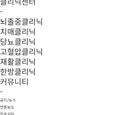
클리닉센터
-
뇌졸중클리닉
치매클리닉
당뇨클리닉
고혈압클리닉
재활클리닉
한방클리닉
커뮤니티
-
공지/뉴스
언론보도
진료상담