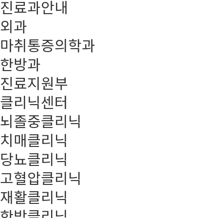
진료과안내
외과
마취통증의학과
한방과
진료지원부
클리닉센터
뇌졸중클리닉
치매클리닉
당뇨클리닉
고혈압클리닉
재활클리닉
한방클리닉